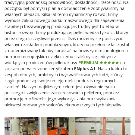
tradycyjną poznańską pracowitość, dokładność i rzetelność. Na
początku był pomysł i plan a doświadczenie zdobywaliśmy na
własnych błędach. Kilka lat temu dynamiczny rozwój firmy
wymusił zakup nowego parku maszynowego dla zapewnienia
stabilnej i bezawaryjnej produkcji. Jak trudny jest to etap w
historii rozwoju firmy produkującej pellet wiedzą tylko ci, którzy
przez niego szczęśliwie przeszli. Dziś możemy się poszczycić
własnym zakładem produkcyjnym, który na przełomie lat został
zmodernizowany tak aby sprostać najnowszym technologiom i
normom europejskim dzięki czemu staliśmy się jednym z
wiodących producentów pelletu klasy
PREMIUM ★★★★★
co
zostało potwierdzone certyfikatem
ENplus A1
. Nasza kadra to
zespól młodych, ambitnych i wykwalifikowanych ludzi, którzy
ciągle podnoszą swoje umiejętności podczas regularnych
szkoleń. Naszym najbliższym celem jest ożywienie rynku
polskiego i zwiększenie zainteresowania pelletem, poprzez
promocję możliwości jego wykorzystania oraz wykazania
niekwestionowanych walorów ekonomicznych tych biopaliw.