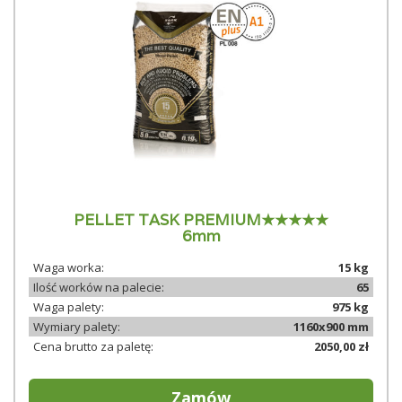
PELLET TASK PREMIUM★★★★★
6mm
Waga worka:
15 kg
Ilość worków na palecie:
65
Waga palety:
975 kg
Wymiary palety:
1160x900 mm
Cena brutto za paletę:
2050,00 zł
Zamów