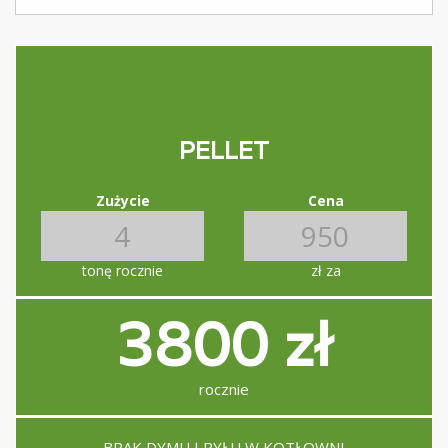
PELLET
Zużycie
Cena
tonę rocznie
zł za
3800 zł
rocznie
BRAK DYMU I PYŁU W KOTŁOWNI