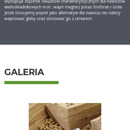
występuje stężenie związków charakterystycznych dla nawozów
wieloskładnikowych m.in.: wapń magnez potas fosforan i soda.
Jeżeli stosujemy popiół jako alternatyw dla nawozu nie należy
wapnować gleby oraz stosować go z umiarem
GALERIA