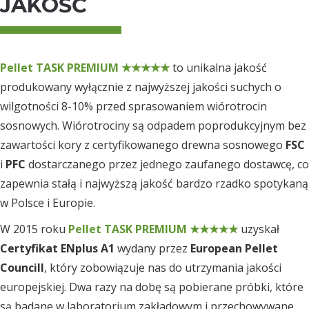
JAKOŚĆ
Pellet TASK PREMIUM ★★★★★
to unikalna jakość
produkowany wyłącznie z najwyższej jakości suchych o
wilgotności 8-10% przed sprasowaniem wiórotrocin
sosnowych. Wiórotrociny są odpadem poprodukcyjnym bez
zawartości kory z certyfikowanego drewna sosnowego
FSC
i
PFC
dostarczanego przez jednego zaufanego dostawcę, co
zapewnia stałą i najwyższą jakość bardzo rzadko spotykaną
w Polsce i Europie.
W 2015 roku
Pellet TASK PREMIUM ★★★★★
uzyskał
Certyfikat ENplus A1
wydany przez
European Pellet
Councill
, który zobowiązuje nas do utrzymania jakości
europejskiej. Dwa razy na dobę są pobierane próbki, które
są badane w laboratorium zakładowym i przechowywane