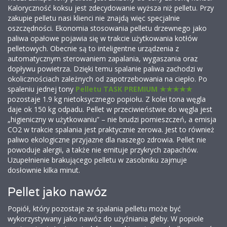
Kaloryczność koksu jest zdecydowanie wyższa niż pelletu. Przy
zakupie pelletu nasi klienci nie znajdą więc specjalnie
oszczędności. Ekonomia stosowania pelletu drzewnego jako
paliwa opałowe pojawia się w trakcie użytkowania kotłów
pelletowych. Obecnie są to inteligentne urządzenia z
automatycznym sterowaniem zapalania, wygaszania oraz
dopływu powietrza. Dzięki temu spalanie paliwa zachodzi w
okolicznościach zależnych od zapotrzebowania na ciepło. Po
spaleniu jednej tony
Pelletu TASK PREMIUM ★★★★★
pozostaje 1.9 kg nietoksycznego popiołu. Z kolei tona węgla
daje ok 150 kg odpadu. Pellet w przeciwieństwie do węgla jest
„higieniczny w użytkowaniu” – nie brudzi pomieszczeń, a emisja
CO2 w trakcie spalania jest praktycznie zerowa. Jest to również
paliwo ekologiczne przyjazne dla naszego zdrowia. Pellet nie
powoduje alergii, a także nie emituje przykrych zapachów.
Uzupełnienie brakującego pelletu w zasobniku zajmuje
dosłownie kilka minut.
Pellet jako nawóz
Popiół, który pozostaje ze spalania pelletu może być
wykorzystywany jako nawóz do użyźniania gleby. W popiole