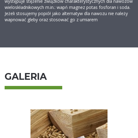
występuje stężenie związków charakterystycznych dla nawozów
wieloskładnikowych m.in.: wapń magnez potas fosforan i soda.
Jeżeli stosujemy popiół jako alternatyw dla nawozu nie należy
wapnować gleby oraz stosować go z umiarem
GALERIA