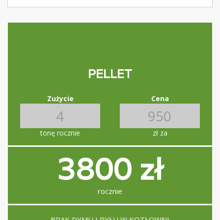
PELLET
Zużycie
Cena
tonę rocznie
zł za
3800 zł
rocznie
BRAK DYMU I PYŁU W KOTŁOWNI