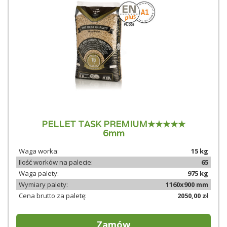
PELLET TASK PREMIUM★★★★★
6mm
Waga worka:
15 kg
Ilość worków na palecie:
65
Waga palety:
975 kg
Wymiary palety:
1160x900 mm
Cena brutto za paletę:
2050,00 zł
Zamów