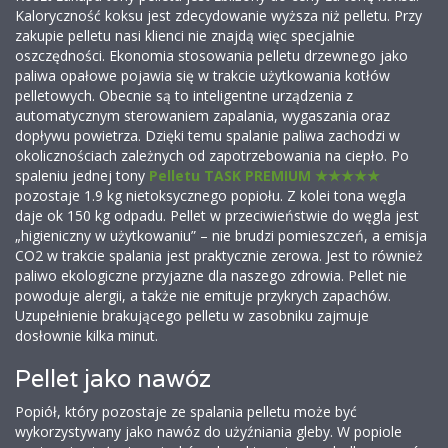
Kaloryczność koksu jest zdecydowanie wyższa niż pelletu. Przy
zakupie pelletu nasi klienci nie znajdą więc specjalnie
oszczędności. Ekonomia stosowania pelletu drzewnego jako
paliwa opałowe pojawia się w trakcie użytkowania kotłów
pelletowych. Obecnie są to inteligentne urządzenia z
automatycznym sterowaniem zapalania, wygaszania oraz
dopływu powietrza. Dzięki temu spalanie paliwa zachodzi w
okolicznościach zależnych od zapotrzebowania na ciepło. Po
spaleniu jednej tony
Pelletu TASK PREMIUM ★★★★★
pozostaje 1.9 kg nietoksycznego popiołu. Z kolei tona węgla
daje ok 150 kg odpadu. Pellet w przeciwieństwie do węgla jest
„higieniczny w użytkowaniu” – nie brudzi pomieszczeń, a emisja
CO2 w trakcie spalania jest praktycznie zerowa. Jest to również
paliwo ekologiczne przyjazne dla naszego zdrowia. Pellet nie
powoduje alergii, a także nie emituje przykrych zapachów.
Uzupełnienie brakującego pelletu w zasobniku zajmuje
dosłownie kilka minut.
Pellet jako nawóz
Popiół, który pozostaje ze spalania pelletu może być
wykorzystywany jako nawóz do użyźniania gleby. W popiole