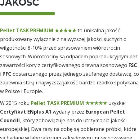
JAKOŚĆ
Pellet TASK PREMIUM ★★★★★
to unikalna jakość
produkowany wyłącznie z najwyższej jakości suchych o
wilgotności 8-10% przed sprasowaniem wiórotrocin
sosnowych. Wiórotrociny są odpadem poprodukcyjnym bez
zawartości kory z certyfikowanego drewna sosnowego
FSC
i
PFC
dostarczanego przez jednego zaufanego dostawcę, co
zapewnia stałą i najwyższą jakość bardzo rzadko spotykaną
w Polsce i Europie.
W 2015 roku
Pellet TASK PREMIUM ★★★★★
uzyskał
Certyfikat ENplus A1
wydany przez
European Pellet
Councill
, który zobowiązuje nas do utrzymania jakości
europejskiej. Dwa razy na dobę są pobierane próbki, które
są badane w laboratorium zakładowym i przechowywane