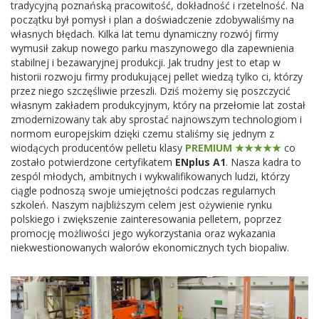
tradycyjną poznańską pracowitość, dokładność i rzetelność. Na
początku był pomysł i plan a doświadczenie zdobywaliśmy na
własnych błędach. Kilka lat temu dynamiczny rozwój firmy
wymusił zakup nowego parku maszynowego dla zapewnienia
stabilnej i bezawaryjnej produkcji. Jak trudny jest to etap w
historii rozwoju firmy produkującej pellet wiedzą tylko ci, którzy
przez niego szczęśliwie przeszli. Dziś możemy się poszczycić
własnym zakładem produkcyjnym, który na przełomie lat został
zmodernizowany tak aby sprostać najnowszym technologiom i
normom europejskim dzięki czemu staliśmy się jednym z
wiodących producentów pelletu klasy
PREMIUM ★★★★★
co
zostało potwierdzone certyfikatem
ENplus A1
. Nasza kadra to
zespól młodych, ambitnych i wykwalifikowanych ludzi, którzy
ciągle podnoszą swoje umiejętności podczas regularnych
szkoleń. Naszym najbliższym celem jest ożywienie rynku
polskiego i zwiększenie zainteresowania pelletem, poprzez
promocję możliwości jego wykorzystania oraz wykazania
niekwestionowanych walorów ekonomicznych tych biopaliw.